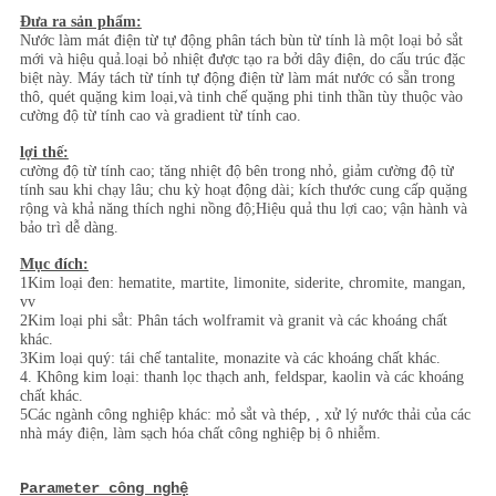
TRANG
Đưa ra sản phẩm:
Nước làm mát điện từ tự động phân tách bùn từ tính là một loại bỏ sắt
WEB
mới và hiệu quả.loại bỏ nhiệt được tạo ra bởi dây điện, do cấu trúc đặc
biệt này. Máy tách từ tính tự động điện từ làm mát nước có sẵn trong
thô, quét quặng kim loại,và tinh chế quặng phi tinh thần tùy thuộc vào
cường độ từ tính cao và gradient từ tính cao.
PRIVACY
lợi thế:
POLICY
cường độ từ tính cao; tăng nhiệt độ bên trong nhỏ, giảm cường độ từ
tính sau khi chạy lâu; chu kỳ hoạt động dài; kích thước cung cấp quặng
rộng và khả năng thích nghi nồng độ;Hiệu quả thu lợi cao; vận hành và
bảo trì dễ dàng.
Mục đích:
1Kim loại đen: hematite, martite, limonite, siderite, chromite, mangan,
vv
2Kim loại phi sắt: Phân tách wolframit và granit và các khoáng chất
khác.
3Kim loại quý: tái chế tantalite, monazite và các khoáng chất khác.
4. Không kim loại: thanh lọc thạch anh, feldspar, kaolin và các khoáng
chất khác.
5Các ngành công nghiệp khác: mỏ sắt và thép, , xử lý nước thải của các
nhà máy điện, làm sạch hóa chất công nghiệp bị ô nhiễm.
Parameter công nghệ