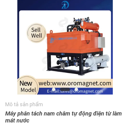
TÔI
TIN
TỨC
VÀ
KIẾN
THỨC
CÁC
TRƯỜNG
HỢP
Mô tả sản phẩm
Máy phân tách nam châm tự động điện từ làm
SƠ
mát nước
ĐỒ