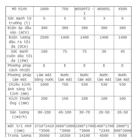
Mô hình
1000
750
WS500T2 -
W500SL
X500
I
Sức mạnh từ
5
5
5
3
5
trường (t)
Điện áp đầu
380
380
380
380
380
vào (ACV)
Điện lượng
2500
1400
1400
1400
1400
đầu ra tối
đa (DCA)
Sức mạnh
180
75
75
30
45
cuộn dây tối
đa ((KW)
Phương pháp
E
E
E
E
E
cách nhiệt
Phương pháp
Làm mát
Nước
Nước
Nước
Nước
làm mát
bằng nước
làm mát
làm mát
làm mát
làm mát
Chiều kính
1000
750
530
530
530
ánh sáng từ
tính (mm)
Kích thước
200
150
100
100
100
ống ((mm)
Sản lượng
80-200
40-100
30-70
20-50
20-50
((m3/h)
mất trí nhớ
2710*2410
2600*2000
2200*1700
1400*1700
2000*1
((mm)
*3500
*3000
*3000
*2345
600*2800
Trọng lượng
35000
16350
14100
6500
9580