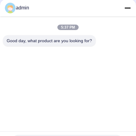
/ H Năng suất cho CRAMIC SLURRY
admin
Đường dây chuyền vận chuyển quặng sắt Máy tách cuộn điện
từ Không bị gián đoạn
5:37 PM
Quy trình Feldspar Máy tách nam châm công suất cao 50000
Gauss có thể điều chỉnh
Good day, what product are you looking for?
Danh mục phổ biến
Tất cả
các
Thiết Bị Tách Từ 
Máy Phân Tách Từ
Trường
Ngăn Cách Từ 
Tách Điện Từ
Trường Cao Gradient
Bộ Tách Từ Trường 
Bộ Tách Từ Trường 
Khô
Ướt
Bộ Tách Từ Trường 
Băng Tải Bộ Tách Từ 
Vĩnh Viễn
Trường