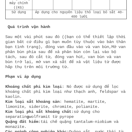
máy chính
((KG)
Sử dụng
Áp dụng cho nguyên liệu thô loại bỏ sắt 40-
400 lưới
Quá trình vận hành
Sau một vài phút sau đó ((bạn có thể thiết lập thời
gian bất cứ điều gì bạn muốn tùy thuộc vào bản thân
bạn tình trạng), đóng van đầu vào và van bùn,Mở van
phân bùn phía sau để xả phân bùn còn lại vào bộ
tách, sau đó cắt từ, đóng van hút, van bùn và van
bùn trở lại, mở van xả sắt để xả vật liệu từ được
hấp thụ trên môi trường từ.
Phạm vi áp dụng
Khoáng chất phi kim loại
: Nó được sử dụng để lọc
khoáng chất phi kim loại như thạch anh, feldspar và
kaolin.
Kim loại sắt khoáng sản
: hematite, martite,
limonite, siderite, chromite, polianite.
Kim loại phi sắt khoáng chất:
sử dụng cho
separatin
g
wolframit từ pyrope
Quặng đất hiếm:
tái chế quặng tantalum-niobium và
monazite.
Các ngành công nghiệp khác:
Quặng sắt, nước thải từ