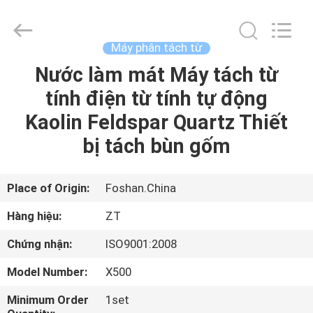
2026
Foshan
Zhongtai
Machinery
Co.,
Máy phân tách từ
Ltd..
All
Nước làm mát Máy tách từ
TRANG
Rights
Reserved.
tính điện từ tính tự động
CHỦ
Kaolin Feldspar Quartz Thiết
CÁC
bị tách bùn gốm
SẢN
PHẨM
Place of Origin:
Foshan.China
Hàng hiệu:
ZT
VỀ
Chứng nhận:
ISO9001:2008
CHÚNG
Model Number:
X500
TÔI
Minimum Order
1set