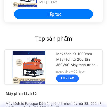
MOQ：
1set
Tiếp tục
Top sản phẩm
Máy tách từ 1000mm
Máy tách từ 200 tấn
380VAC Máy tách từ cho
máy xay
negotiable MOQ:1pcs
LIÊN LẠC
Máy phân tách từ
Máy tách từ Feldspar Độ trắng từ tính cho máy mài 83 - 200m³