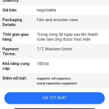
Quantity:
THAM
Giá bán:
negotiable
QUAN
NHÀ
Packaging
Film and wooden case
Details:
MÁY
Thời gian giao
Trong vòng 30 ngày sau khi thanh
hàng:
toán tạm ứng được thực hiện
KIỂM
Payment
T/T, Western Union
SOÁT
Terms:
CHẤT
Khả năng cung
100 bộ
LƯỢNG
cấp:
Điểm nổi bật:
,
magnetic roll separator
LIÊN
metal separation equipment
HỆ
GIÁ TỐT NHẤT
CHÚNG