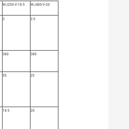
WJ250-V-18.5
WJ400-V-20
3
3.5
380
380
55
25
18.5
20