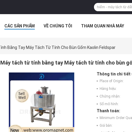
CÁC SẢN PHẨM
VỀ CHÚNG TÔI
THAM QUAN NHÀ MÁY
IẾN THỨC
CÁC TRƯỜNG HỢP
ính Bằng Tay Máy Tách Từ Tính Cho Bùn Gốm Kaolin Feldspar
Máy tách từ tính bằng tay Máy tách từ tính cho bùn g
Thông tin chi tiết
Place of Origin:
Hàng hiệu:
Chứng nhận:
Số mô hình:
Thanh toán:
Minimum Order Quan
Giá bán: