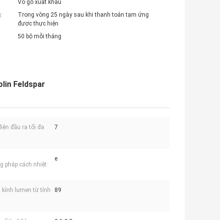
Vỏ gỗ xuất khẩu
:
Trong vòng 25 ngày sau khi thanh toán tạm ứng
được thực hiện
50 bộ mỗi tháng
lin Feldspar
iện đầu ra tối đa
7
e
 pháp cách nhiệt:
kính lumen từ tính
89