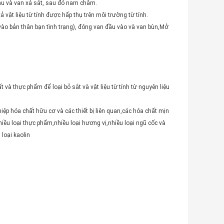
sau và van xả sắt, sau đó nam châm.
 vật liệu từ tính được hấp thụ trên môi trường từ tính.
c vào bản thân bạn tình trạng), đóng van đầu vào và van bùn,Mở
và thực phẩm để loại bỏ sắt và vật liệu từ tính từ nguyên liệu
iệp hóa chất hữu cơ và các thiết bị liên quan,các hóa chất mịn
,nhiều loại thực phẩm,nhiều loại hương vị,nhiều loại ngũ cốc và
 loại kaolin