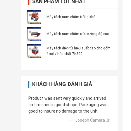
SẢN PHẨM TỐT NHẤT
Máy tách nam châm trống khô
Máy tách nam châm ướt cường độ cao
Máy tách điện từ hiệu suất cao cho gốm
/ mỏ / hóa chất 7K300
KHÁCH HÀNG ĐÁNH GIÁ
Product was sent very quickly and arrived
on time and in good shape. Packaging was
good to insure no damage to the unit.
—— Joseph Camara Jr.