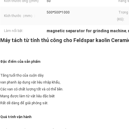
Kích thước ống ((mm):
50
năng s
500*500*1000
Trọng
Kích thước（mm）:
(KG):
magnetic separator for grinding machine
Làm nổi bật:
,
Máy tách từ tính thủ công cho Feldspar kaolin Cerami
Đặc điểm của sản phẩm
Tăng tuổi thọ của cuộn dây.
van phanh áp dụng vật liệu nhập khẩu,
Các van có chất lượng tốt và có thể bền.
Mạng được làm từ vật liệu đặc biệt
Rất dễ dàng để giải phóng sắt.
Quá trình vận hành