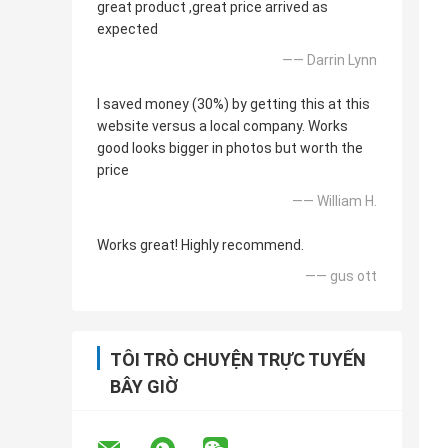
great product ,great price arrived as
expected
—— Darrin Lynn
I saved money (30%) by getting this at this
website versus a local company. Works
good looks bigger in photos but worth the
price
—— William H.
Works great! Highly recommend.
—— gus ott
TÔI TRÒ CHUYỆN TRỰC TUYẾN
BÂY GIỜ