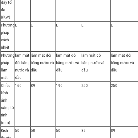
dây tối
đa
((KW)
Phương
E
E
E
E
E
pháp
cách
nhiệt
Phương
làm mát
làm mát đôi
làm mát đôi
làm mát đôi
làm mát đôi
pháp
đôi bằng
bằng nước và
bằng nước và
bằng nước và
bằng nước và
làm
nước và
dầu
dầu
dầu
dầu
mát
dầu
Chiều
160
89
190
250
250
kính
ánh
sáng từ
tính
(mm)
Kích
50
50
50
89
89