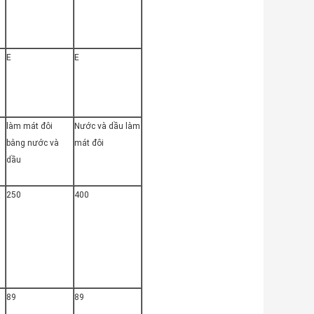
E
E
làm mát đôi
Nước và dầu làm
bằng nước và
mát đôi
dầu
250
400
89
89