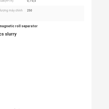
uất(m³/h):
0,1-0,5
 lượng máy chính
250
magnetic roll separator
cs slurry