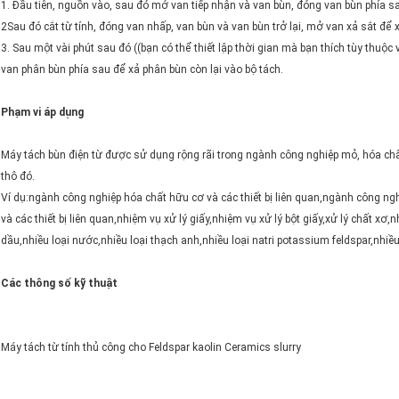
1. Đầu tiên, nguồn vào, sau đó mở van tiếp nhận và van bùn, đóng van bùn phía 
2Sau đó cắt từ tính, đóng van nhấp, van bùn và van bùn trở lại, mở van xả sắt để xả
3. Sau một vài phút sau đó ((bạn có thể thiết lập thời gian mà bạn thích tùy thuộ
van phân bùn phía sau để xả phân bùn còn lại vào bộ tách.
Phạm vi áp dụng
Máy tách bùn điện từ được sử dụng rộng rãi trong ngành công nghiệp mỏ, hóa chất 
thô đó.
Ví dụ:ngành công nghiệp hóa chất hữu cơ và các thiết bị liên quan,ngành công ngh
và các thiết bị liên quan,nhiệm vụ xử lý giấy,nhiệm vụ xử lý bột giấy,xử lý chất xơ
dầu,nhiều loại nước,nhiều loại thạch anh,nhiều loại natri potassium feldspar,nhiều
Các thông số kỹ thuật
Máy tách từ tính thủ công cho Feldspar kaolin Ceramics slurry