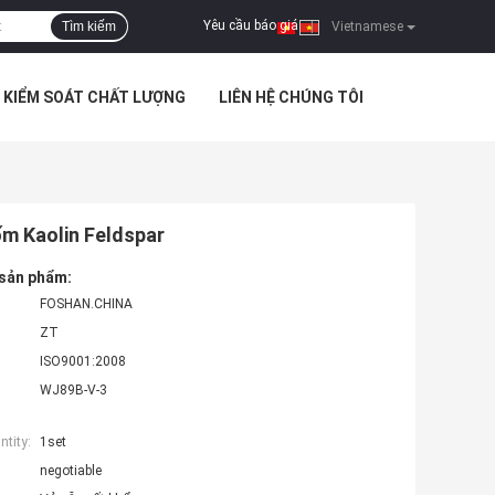
Yêu cầu báo giá
Tìm kiếm
|
Vietnamese
KIỂM SOÁT CHẤT LƯỢNG
LIÊN HỆ CHÚNG TÔI
ốm Kaolin Feldspar
 sản phẩm:
FOSHAN.CHINA
ZT
ISO9001:2008
WJ89B-V-3
tity:
1set
negotiable