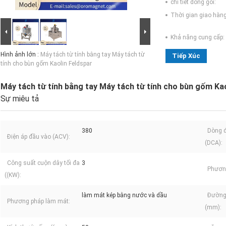
chi tiết đóng gói:
Thời gian giao hàng
Khả năng cung cấp:
Hình ảnh lớn :
Máy tách từ tính bằng tay Máy tách từ
Tiếp Xúc
tính cho bùn gốm Kaolin Feldspar
Máy tách từ tính bằng tay Máy tách từ tính cho bùn gốm Kao
Sự miêu tả
380
Dòng đ
Điện áp đầu vào (ACV):
(DCA):
Công suất cuộn dây tối đa
3
Phương
((KW):
làm mát kép bằng nước và dầu
Đường 
Phương pháp làm mát:
(mm):