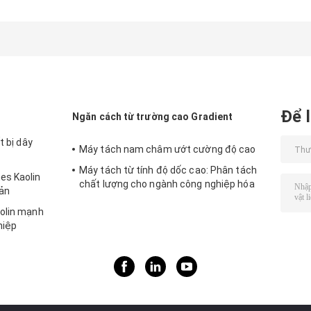
Để l
Ngăn cách từ trường cao Gradient
t bị dây
Máy tách nam châm ướt cường độ cao
Máy tách từ tính độ dốc cao: Phân tách
es Kaolin
chất lượng cho ngành công nghiệp hóa
sản
học
aolin mạnh
hiệp