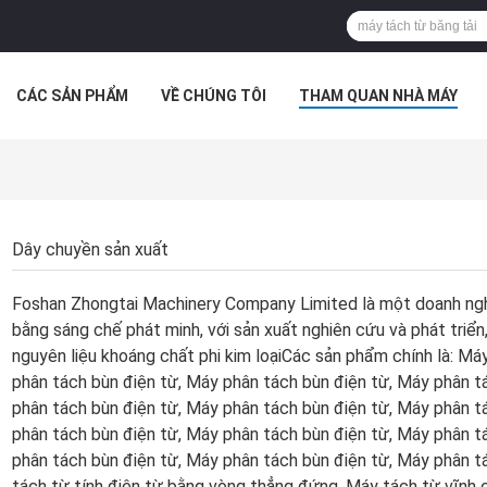
CÁC SẢN PHẨM
VỀ CHÚNG TÔI
THAM QUAN NHÀ MÁY
IẾN THỨC
CÁC TRƯỜNG HỢP
Dây chuyền sản xuất
Foshan Zhongtai Machinery Company Limited là một doanh ngh
bằng sáng chế phát minh, với sản xuất nghiên cứu và phát triển
nguyên liệu khoáng chất phi kim loạiCác sản phẩm chính là: Má
phân tách bùn điện từ, Máy phân tách bùn điện từ, Máy phân t
phân tách bùn điện từ, Máy phân tách bùn điện từ, Máy phân t
phân tách bùn điện từ, Máy phân tách bùn điện từ, Máy phân t
phân tách bùn điện từ, Máy phân tách bùn điện từ, Máy phân t
tách từ tính điện từ bằng vòng thẳng đứng, Máy tách từ vĩnh