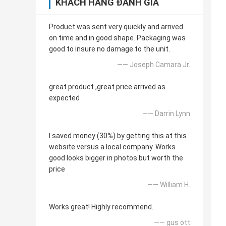
KHÁCH HÀNG ĐÁNH GIÁ
Product was sent very quickly and arrived
on time and in good shape. Packaging was
good to insure no damage to the unit.
—— Joseph Camara Jr.
great product ,great price arrived as
expected
—— Darrin Lynn
I saved money (30%) by getting this at this
website versus a local company. Works
good looks bigger in photos but worth the
price
—— William H.
Works great! Highly recommend.
—— gus ott