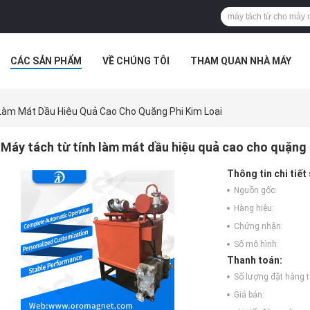
CÁC SẢN PHẨM
VỀ CHÚNG TÔI
THAM QUAN NHÀ MÁY
IẾN THỨC
CÁC TRƯỜNG HỢP
Làm Mát Dầu Hiệu Quả Cao Cho Quặng Phi Kim Loại
Máy tách từ tính làm mát dầu hiệu quả cao cho quặng p
Thông tin chi tiết
Nguồn gốc:
Hàng hiệu:
Chứng nhận:
Số mô hình:
Thanh toán:
Số lượng đặt hàng tố
Giá bán: