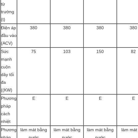
từ
trường
(t)
Điện áp
380
380
380
380
đầu vào
(ACV)
Sức
75
103
150
82
mạnh
cuộn
dây tối
đa
((KW)
Phương
E
E
E
E
pháp
cách
nhiệt
Phương
làm mát bằng
làm mát bằng
làm mát bằng
làm mát
pháp
nước
nước
nước