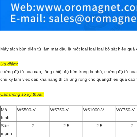
Máy tách bùn điện từ làm mát dầu là một loại loại loại bỏ sắt hiệu quả 
Ưu điểm:
cường độ từ hóa cao; tăng nhiệt độ bên trong là nhỏ, cường độ từ hóa 
chu kỳ làm việc dài; khả năng thích ứng rộng cho quặng;hiệu quả cao
Các thông số kỹ thuật:
Mô
WS500-V
WS750-V
WS1000-V
WY750-V
hình
Sức
2
2.5
2.5
2
mạnh