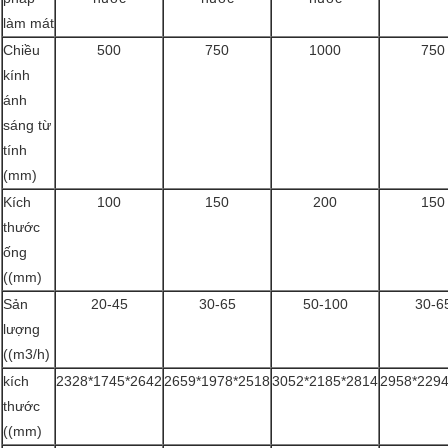
làm mát
Chiều
500
750
1000
750
kính
ánh
sáng từ
tính
(mm)
Kích
100
150
200
150
thước
ống
((mm)
Sản
20-45
30-65
50-100
30-6
lượng
((m3/h)
kích
2328*1745*2642
2659*1978*2518
3052*2185*2814
2958*229
thước
((mm)