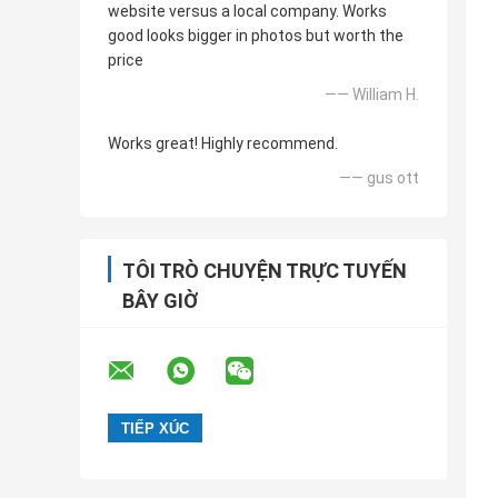
website versus a local company. Works
good looks bigger in photos but worth the
price
—— William H.
Works great! Highly recommend.
—— gus ott
TÔI TRÒ CHUYỆN TRỰC TUYẾN
BÂY GIỜ