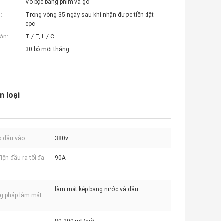
Vỏ bọc bằng phim và gỗ
:
Trong vòng 35 ngày sau khi nhận được tiền đặt
cọc
án:
T / T, L / C
30 bộ mỗi tháng
m loại
p đầu vào:
380v
iện đầu ra tối đa
90A
làm mát kép bằng nước và dầu
g pháp làm mát: