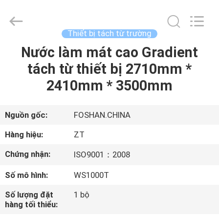
2026
Foshan
Zhongtai
Machinery
Co.,
Thiết bị tách từ trường
Ltd..
All
Nước làm mát cao Gradient
TRANG
Rights
Reserved.
tách từ thiết bị 2710mm *
CHỦ
2410mm * 3500mm
CÁC
SẢN
Nguồn gốc:
FOSHAN.CHINA
PHẨM
Hàng hiệu:
ZT
Chứng nhận:
ISO9001：2008
VỀ
Số mô hình:
WS1000T
CHÚNG
TÔI
Số lượng đặt
1 bộ
hàng tối thiểu: