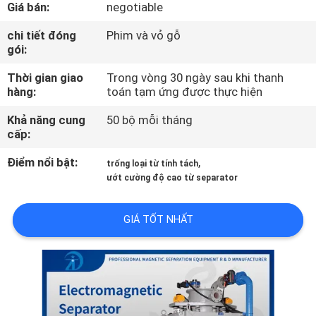
Giá bán:
negotiable
THAM
QUAN
chi tiết đóng
Phim và vỏ gỗ
gói:
NHÀ
Thời gian giao
Trong vòng 30 ngày sau khi thanh
MÁY
hàng:
toán tạm ứng được thực hiện
Khả năng cung
50 bộ mỗi tháng
KIỂM
cấp:
SOÁT
Điểm nổi bật:
,
trống loại từ tính tách
CHẤT
ướt cường độ cao từ separator
LƯỢNG
GIÁ TỐT NHẤT
LIÊN
HỆ
CHÚNG