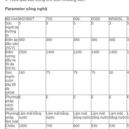
TRANG
Parameter công nghệ
WEB
Mô hình
WS1000T
750
600
G500
W500SL
Sức
5
5
5
5
3
5
mạnh từ
PRIVACY
trường
(t)
Điện áp
380
380
380
380
380
3
POLICY
đầu vào
(ACV)
Điện
2500
1400
2100
1400
1400
1
lượng
đầu ra
tối đa
(DCA)
Sức
180
75
75
75
30
4
mạnh
cuộn
dây tối
đa
((KW)
Phương
E
E
E
E
E
pháp
cách
nhiệt
Phương
Làm mát bằng
Làm mát bằng
Làm mát
Làm mát
Làm mát
L
pháp
nước
nước
bằng nước
bằng nước
bằng nước
làm mát
Chiều
1000
750
600
530
530
5