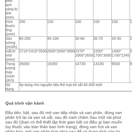
kính
ánh
sáng từ
tính
(mm)
Kích
200
150
100
100
100
1
thước
ống
((mm)
Sản
80-200
40-100
30-80
30-70
20-50
2
lượng
((m3/h)
mất trí
2710*2410*3500
2600*2000*3000
2370*
2200*
1400*
2
nhớ
2000*2650
1700*3000
1700*2345
((mm)
Trọng
35000
16350
14730
14100
6500
9
lượng
máy
chính
((KG)
Sử
Áp dụng cho nguyên liệu thô loại bỏ sắt 40-400 lưới
dụng
Quá trình vận hành
Đầu tiên, bật, sau đó mở van tiếp nhận và van phân, đóng van
phân trở lại và van xả sắt, sau đó nam châm.Sau một vài phút
sau đó ((bạn có thể thiết lập thời gian bất cứ điều gì bạn muốn
tùy thuộc vào bản thân bạn tình trạng), đóng van hút và van
phân bùn, mở van phân bùn phía sau để xả dung dịch còn lại