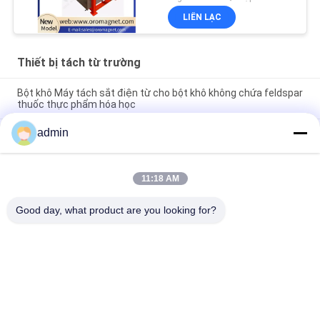
LIÊN LẠC
Thiết bị tách từ trường
Bột khô Máy tách sắt điện từ cho bột khô không chứa feldspar
thuốc thực phẩm hóa học
admin
Phân tách mỏ Thiết bị tách từ bao gồm nguồn điện 50Hz60Hz
và thông số kỹ thuật CTB hoàn hảo cho nồng độ quặng
Điện áp đầu vào 380 Volt Tibhar Evolution MX P cao su quần
11:18 AM
vợt bàn cung cấp quay và kiểm soát tuyệt vời cho người chơi
tiên tiến
Good day, what product are you looking for?
Danh mục phổ biến
Tất cả
các
Thiết Bị Tách Từ 
Máy Phân Tách Từ
Trường