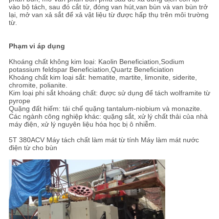
vào bộ tách, sau đó cắt từ, đóng van hút,van bùn và van bùn trở
lại, mở van xả sắt để xả vật liệu từ được hấp thụ trên môi trường
từ.
Phạm vi áp dụng
Khoáng chất không kim loại: Kaolin Beneficiation,Sodium
potassium feldspar Beneficiation,Quartz Beneficiation
Khoáng chất kim loại sắt: hematite, martite, limonite, siderite,
chromite, polianite.
Kim loại phi sắt khoáng chất: được sử dụng để tách wolframite từ
pyrope
Quặng đất hiếm: tái chế quặng tantalum-niobium và monazite.
Các ngành công nghiệp khác: quặng sắt, xử lý chất thải của nhà
máy điện, xử lý nguyên liệu hóa học bị ô nhiễm.
5T 380ACV Máy tách chất làm mát từ tính Máy làm mát nước
điện từ cho bùn