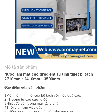
TÔI
TIN
TỨC
VÀ
KIẾN
THỨC
CÁC
Mô tả sản phẩm
TRƯỜNG
Nước làm mát cao gradient từ tính thiết bị tách
2710mm * 2410mm * 3500mm
HỢP
Đặc điểm của sản phẩm
1Một mô hình mới của bộ tách với hiệu quả cao.
SƠ
2. Trường từ cao cường độ;
3Nhiệt độ bên trong máy tăng chậm;
ĐỒ
4Thời gian làm việc dài;
5- Hiệu quả cao trong chế biến khoáng sản;